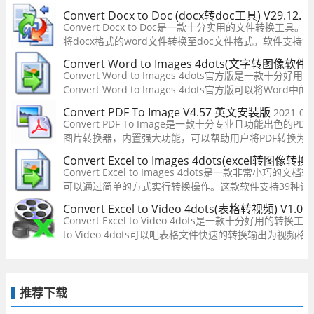
同时还可以指定Word文档转换为图片的范围。软件还具有
Convert Docx to Doc (docx转doc工具) V29.12
的语言。
Convert Docx to Doc是一款十分实用的文件转换工
将docx格式的word文件转换至doc文件格式。软件支持
cmd程序中直接输入指令。支持批量转换，可以多个文件
Convert Word to Images 4dots(文字转图像软件)
Convert Word to Images 4dots官方版是一款十
Convert Word to Images 4dots官方版可以将W
同时还可以指定Word文档转换为图片的范围。软件还具有
Convert PDF To Image V4.57 英文安装版
2021-09
的语言。
Convert PDF To Image是一款十分专业且功能出色的PDF
图片转换器，内置强大功能，可以帮助用户将PDF转换为
jpg、bmp、gif、emf、j2k、pcx、png等多种常见的图
Convert Excel to Images 4dots(excel转图像转
件格式，您只需选择要转换的文件或者直接添加整个文件
Convert Excel to Images 4dots是一款非常小
夹，然后设置输出格式与输出目录即可
可以通过简单的方式实行转换操作。这款软件支持39种语
量转换，批量将excel转换为jpg、excel另存为jpg。
Convert Excel to Video 4dots(表格转视频) V1.
Convert Excel to Video 4dots是一款十分好用的转换工具，
to Video 4dots可以吧表格文件快速的转换输出为视频
没有对应的办公软件的时候使用这款软件一样可以对Exce
持手机、电脑、平板多端查看，方便工作。
推荐下载