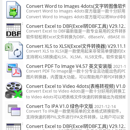
量转换，批量将excel转换为jpg、excel另存为jpg。
Convert Word to Images 4dots(文字转图像软件)
Convert Word to Images 4dots官方版是一款十
Convert Word to Images 4dots官方版可以将W
同时还可以指定Word文档转换为图片的范围。软件还具有
Convert Excel to DBF(Excel转DBF工具) V29.12
的语言。
Convert Excel to DBF最新版是一款专业易用的文件
软件轻松将Excel文件转换为DBF、dBaseIV、dBASE III、
件。该软件不仅支持单个转换，也支持了批量转换，让用
Convert XLS to XLSX(Excel文件转换器) V29.11.
转换更多的文件。
Convert XLS to XLSX是一款使用起来非常简单便捷的E
支持将XLS转换成XLSX、XLSM、XLSB文件。软件安装
界面非常简单，所有功能一目了然，能够让您快速访问程
Convert PDF To Image V4.57 英文安装版
2021-12
按钮让您轻松转换XLS文件。
Convert PDF To Image是一款十分专业且功能出色的PDF
图片转换器，内置强大功能，可以帮助用户将PDF转换为
jpg、bmp、gif、emf、j2k、pcx、png等多种常见的图
Convert Excel to Video 4dots(表格转视频) V1.
件格式，您只需选择要转换的文件或者直接添加整个文件
Convert Excel to Video 4dots是一款十分好用的转换工具，
夹，然后设置输出格式与输出目录即可
to Video 4dots可以吧表格文件快速的转换输出为视频
没有对应的办公软件的时候使用这款软件一样可以对Exce
Convert To IPA V1.0 绿色中文版
2021-12-14
持手机、电脑、平板多端查看，方便工作。
Convert To IPA是一款使用简单的文本格式转换软件，
支持快速的将PXL文件进行IPA文件转换，让用户可以安
全的使用IPA文件，支持进行转换的速度快，还支持自
Convert Excel to DBF(Excel转DBF工具) V29.12
定义的进行选择您需要的文件位置，将所有的功能进行