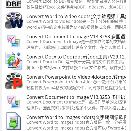
Convert Excel to DBF最新版是一款专业易用的文件
了快速的集中。
软件轻松将Excel文件转换为DBF、dBaseIV、dBASE III、
件。该软件不仅支持单个转换，也支持了批量转换，让用
Convert Word to Video 4dots(文字转视频工具) 
转换更多的文件。
Convert Word to Video 4dots是一款十分好用的
Word文档中的文字转换为MP4的视频格式文件，同时用
定义视频的过渡效果、添加背景音乐等，让你的MP4观看
Convert Document to Image V13.3253 多国
Convert Document to Image是一款操作简单的文
理操作，因此您可以同时处理多个文件。在导入格式上，
doc、docx、pdf、txt、htm等多种常见的文档格式。
Convert Docx to Doc (docx转doc工具) V29.12
Convert Docx to Doc是一款十分实用的文件转换工
将docx格式的word文件转换至doc文件格式。软件支持
cmd程序中直接输入指令。支持批量转换，可以多个文件
Convert Powerpoint to Video 4dots(ppt转m
Convert Powerpoint to Video 4dots是一款
轻松转换为mp4格式的视频文件，同时软件还提供给用户
加过渡效果，还有添加背景音乐功能，让你制作转换的视
Convert Document to Image V13.3253 多国
Convert Document to Image是一款操作简单的文
理操作，因此您可以同时处理多个文件。在导入格式上，
doc、docx、pdf、txt、htm等多种常见的文档格式。
Convert Word to Images 4dots(文字转图像软件)
Convert Word to Images 4dots官方版是一款十
Convert Word to Images 4dots官方版可以将W