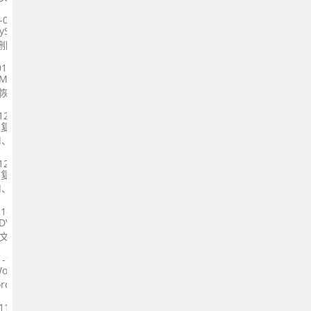
，如果有
-03-11
ySQL
删除的
S）上
01-06
MFS
恢复
re
12-08
据恢复软
d、
多种文
12-06
式。
据恢复软
d、
多种文
1-12-03
式。
和DVD数
的文件，
，如果有
1-11-26
Word文
rd文
要扫描
11-25