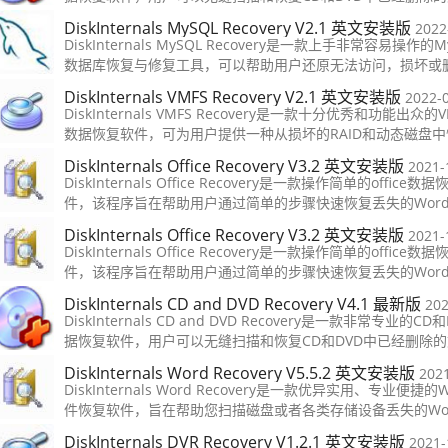
可以兼容光盘、刻录光盘等类型。这款软件使用也是相当简单
DiskInternals MySQL Recovery V2.1 英文安装版
2022
需要的话可以来本站下载哦。
DiskInternals MySQL Recovery是一款上手非常容易操作的M
数据库恢复与修复工具，可以帮助用户还原无法访问，损坏或
数据库，此恢复软件可与在Windows，Linux和Mac（仅限HF
DiskInternals VMFS Recovery V2.1 英文安装版
2022-
创建的MySQL数据库配合使用！
DiskInternals VMFS Recovery是一款十分优秀和功能出众的V
数据恢复软件，可为用户提供一种从损坏的RAID和动态磁盘中
数据以及装入映像和映射虚拟分区的简单方法，并允许在VMwa
DiskInternals Office Recovery V3.2 英文安装版
2021-
vSphere，ESXi / ESX服务器上恢复VMDK映像。
DiskInternals Office Recovery是一款操作简单的office数
件，该程序旨在帮助用户通过简单的步骤快速恢复丢失的Wor
Excel、PowerPoint、OpenOffice 2、Access、Outlook等
DiskInternals Office Recovery V3.2 英文安装版
2021-
件类型，其具备了三种文件恢复模式，分别对应不同的文件格
DiskInternals Office Recovery是一款操作简单的office数
件，该程序旨在帮助用户通过简单的步骤快速恢复丢失的Wor
Excel、PowerPoint、OpenOffice 2、Access、Outlook等
DiskInternals CD and DVD Recovery V4.1 最新版
202
件类型，其具备了三种文件恢复模式，分别对应不同的文件格
DiskInternals CD and DVD Recovery是一款非常专业的CD
据恢复软件，用户可以无缝扫描和恢复CD和DVD中已经删除
可以兼容光盘、刻录光盘等类型。这款软件使用也是相当简单
DiskInternals Word Recovery V5.5.2 英文安装版
202
需要的话可以来本站下载哦。
DiskInternals Word Recovery是一款优异实用、专业便捷的
件恢复软件，旨在帮助您扫描磁盘或者各类存储设备丢失的Wo
档，软件采用了简单的向导式步骤，您只需选择按照提示选择
DiskInternals DVR Recovery V1.2.1 英文安装版
2021-