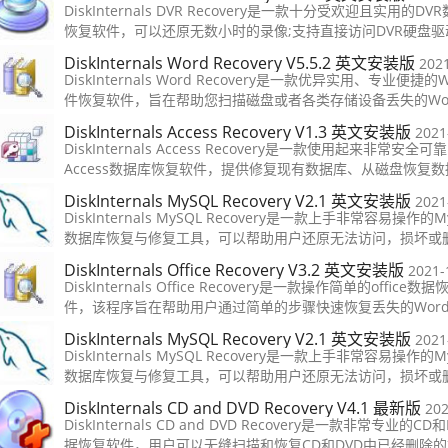
的磁盘分区或驱动器，即可快速扫描得出结果，并允许快速查
DiskInternals DVR Recovery是一款十分受欢迎且实用的DV
要
恢复软件，可以还原无数小时的录像;支持直接访问DVR硬盘驱
或SD卡，它能够直接从发生故障的系统中恢复数据，并绕过任
DiskInternals Word Recovery V5.5.2 英文安装版
202
统密码;这使此工具成为法医调查的必备工具，对于DVR数据恢
DiskInternals Word Recovery是一款优异实用、专业便捷的
直接访问
件恢复软件，旨在帮助您扫描磁盘或者各类存储设备丢失的Wo
档，软件采用了简单的向导式步骤，您只需选择按照提示选择
DiskInternals Access Recovery V1.3 英文安装版
2021
的磁盘分区或驱动器，即可快速扫描得出结果，并允许快速查
DiskInternals Access Recovery是一款使用起来非常安全可
要
Access数据库恢复软件，提供修复现有数据库、从磁盘恢复
大功能，分别适用于修复损坏的Access数据库文件以及恢复
DiskInternals MySQL Recovery V2.1 英文安装版
2021
失的Access数据库文件。
DiskInternals MySQL Recovery是一款上手非常容易操作的M
数据库恢复与修复工具，可以帮助用户还原无法访问，损坏或
数据库，此恢复软件可与在Windows，Linux和Mac（仅限HF
DiskInternals Office Recovery V3.2 英文安装版
2021-
创建的MySQL数据库配合使用！
DiskInternals Office Recovery是一款操作简单的office数
件，该程序旨在帮助用户通过简单的步骤快速恢复丢失的Wor
Excel、PowerPoint、OpenOffice 2、Access、Outlook等
DiskInternals MySQL Recovery V2.1 英文安装版
2021
件类型，其具备了三种文件恢复模式，分别对应不同的文件格
DiskInternals MySQL Recovery是一款上手非常容易操作的M
数据库恢复与修复工具，可以帮助用户还原无法访问，损坏或
数据库，此恢复软件可与在Windows，Linux和Mac（仅限HF
DiskInternals CD and DVD Recovery V4.1 最新版
202
创建的MySQL数据库配合使用！
DiskInternals CD and DVD Recovery是一款非常专业的CD
据恢复软件，用户可以无缝扫描和恢复CD和DVD中已经删除