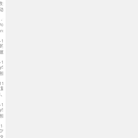
看选择
R数据
动器
何系
1-11-24
复，
Word文
rd文
要扫描
-11-20
看选择
靠的
数据库两
磁盘中丢
-11-20
ySQL
删除的
S）上
11-19
据恢复软
d、
多种文
-11-16
式。
ySQL
删除的
S）上
1-11-10
和DVD数
的文件，