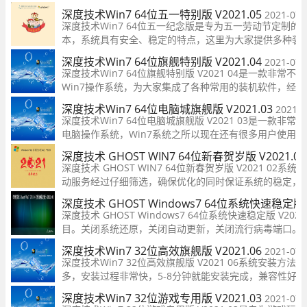
经严格查杀，无木马程序、无病毒、无流氓软件及相关插
深度技术Win7 64位五一特别版 V2021.05
2021-07-
件，用户在这可以随时放心的下载安装，兼容了各种型号
深度技术Win7 64位五一纪念版是专为五一劳动节定制的
电脑！
本，系统具有安全、稳定的特点，这里为大家提供多种装
方式，5-8分钟就能快速安装完成，大大的节省用户的时
深度技术Win7 64位旗舰特别版 V2021.04
2021-07-
间，优化了大量的启动项，给大家带来更好的使用体验！
深度技术Win7 64位旗舰特别版 V2021 04是一款非常不
Win7操作系统，为大家集成了各种常用的装机软件，经过
业人员的测试，兼容了各种不同型号的新老电脑，自动屏
深度技术Win7 64位电脑城旗舰版 V2021.03
2021-0
木马病毒阻止病毒运行，为用户提供最好最快的操作体验
深度技术Win7 64位电脑城旗舰版 V2021 03是一款非常
快来下载体验吧！
电脑操作系统，Win7系统之所以现在还有很多用户使用，
具有强大的稳定性和兼容性，集成了大量常见的驱动和软
深度技术 GHOST WIN7 64位新春贺岁版 V2021.0
装机速度快，有需要的快来下载吧！
深度技术 GHOST WIN7 64位新春贺岁版 V2021 02系
动服务经过仔细筛选，确保优化的同时保证系统的稳定，
和执行清理目标机器残留的病毒信息，以杜绝病毒残留。
深度技术 GHOST Windows7 64位系统快速稳定版 V
深度技术 GHOST Windows7 64位系统快速稳定版 V20
目。关闭系统还原，关闭自动更新，关闭流行病毒端口。
性能（如关闭错误报告，关闭帮助等），欢迎广大喜欢的 
深度技术Win7 32位高效旗舰版 V2021.06
2021-07-
深度技术Win7 32位高效旗舰版 V2021 06系统安装方法很
多，安装过程非常快，5-8分钟就能安装完成，兼容性好，
计算机安装程序可以帮助进行测试，无需设置帐户即可登
深度技术Win7 32位游戏专用版 V2021.03
2021-07-
录，非常的便捷，快来下载安装吧！