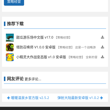
策略经营
推荐下载
甜瓜游乐场中文版 v17.0
【策略经营】
塔防召唤师 V1.0.0 安卓版
【策略经营】
这是一个战略游
戏
小精灵大作战变态版 v1.0 安卓版
【策略经营】
全新的冒
险之旅等着你
网友评论
更多评论...
暖暖温泉乡官方版 v2.5.2
弹射大陆最新安卓版 v1.0.2