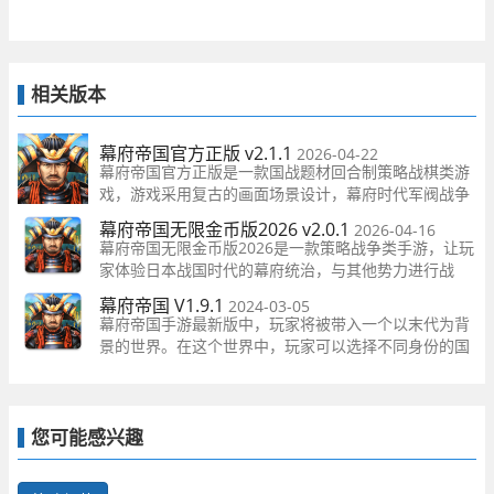
相关版本
幕府帝国官方正版 v2.1.1
2026-04-22
幕府帝国官方正版是一款国战题材回合制策略战棋类游
戏，游戏采用复古的画面场景设计，幕府时代军阀战争
为背景，围绕幕府时代的日本，军阀割据，明火战乱。
幕府帝国无限金币版2026 v2.0.1
2026-04-16
玩家在此将在不同时代中扮演其中的一方，招兵买马，
幕府帝国无限金币版2026是一款策略战争类手游，让玩
建造城池
家体验日本战国时代的幕府统治，与其他势力进行战
斗，最终统一所有国家。玩家可以通过获得大量金币和
幕府帝国 V1.9.1
2024-03-05
资源来发展自己的领地，招募武士和忍者，建立强大的
幕府帝国手游最新版中，玩家将被带入一个以末代为背
军队，攻占城市，扩展势力
景的世界。在这个世界中，玩家可以选择不同身份的国
家，并体验到不同的游戏乐趣。游戏充满了丰富的真实
画面场景，让玩家快速沉浸其中。
您可能感兴趣