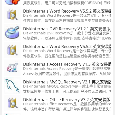
据恢复软件，用户可以无缝扫描和恢复CD和DVD中已经
可以兼容光盘、刻录光盘等类型。这款软件使用也是相当
DiskInternals Word Recovery V5.5.2 英文安装版
需要的话可以来本站下载哦。
DiskInternals Word Recovery是一款优异实用、专业
件恢复软件，旨在帮助您扫描磁盘或者各类存储设备丢失的
档，软件采用了简单的向导式步骤，您只需选择按照提示
DiskInternals DVR Recovery V1.2.1 英文安装版
2
的磁盘分区或驱动器，即可快速扫描得出结果，并允许快
DiskInternals DVR Recovery是一款十分受欢迎且实用
要
恢复软件，可以还原无数小时的录像;支持直接访问DVR硬
或SD卡，它能够直接从发生故障的系统中恢复数据，并绕
DiskInternals Word Recovery V5.5.2 英文安装版
统密码;这使此工具成为法医调查的必备工具，对于DVR数
DiskInternals Word Recovery是一款优异实用、专业
直接访问
件恢复软件，旨在帮助您扫描磁盘或者各类存储设备丢失的
档，软件采用了简单的向导式步骤，您只需选择按照提示
DiskInternals Access Recovery V1.3 英文安装版
的磁盘分区或驱动器，即可快速扫描得出结果，并允许快
DiskInternals Access Recovery是一款使用起来非常
要
Access数据库恢复软件，提供修复现有数据库、从磁盘
大功能，分别适用于修复损坏的Access数据库文件以及
DiskInternals MySQL Recovery V2.1 英文安装版
失的Access数据库文件。
DiskInternals MySQL Recovery是一款上手非常容易操
数据库恢复与修复工具，可以帮助用户还原无法访问，损
数据库，此恢复软件可与在Windows，Linux和Mac（仅
DiskInternals Office Recovery V3.2 英文安装版
2
创建的MySQL数据库配合使用！
DiskInternals Office Recovery是一款操作简单的offi
件，该程序旨在帮助用户通过简单的步骤快速恢复丢失的W
Excel、PowerPoint、OpenOffice 2、Access、Outlo