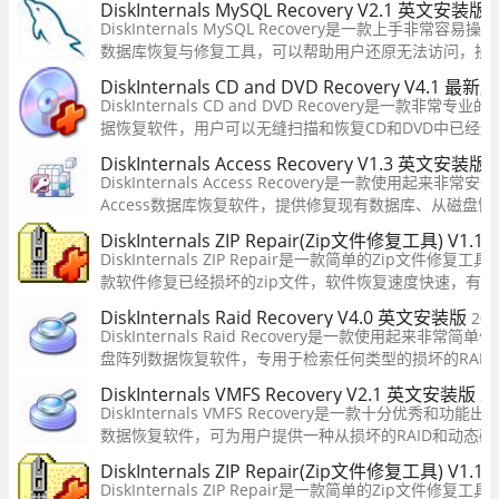
DiskInternals MySQL Recovery V2.1 英文安装版
件类型，其具备了三种文件恢复模式，分别对应不同的文
DiskInternals MySQL Recovery是一款上手非常容易操
数据库恢复与修复工具，可以帮助用户还原无法访问，损
数据库，此恢复软件可与在Windows，Linux和Mac（仅
DiskInternals CD and DVD Recovery V4.1 最新
创建的MySQL数据库配合使用！
DiskInternals CD and DVD Recovery是一款非常专业
据恢复软件，用户可以无缝扫描和恢复CD和DVD中已经
可以兼容光盘、刻录光盘等类型。这款软件使用也是相当
DiskInternals Access Recovery V1.3 英文安装版
需要的话可以来本站下载哦。
DiskInternals Access Recovery是一款使用起来非常
Access数据库恢复软件，提供修复现有数据库、从磁盘
大功能，分别适用于修复损坏的Access数据库文件以及
DiskInternals ZIP Repair(Zip文件修复工具) V1.
失的Access数据库文件。
DiskInternals ZIP Repair是一款简单的Zip文件修
款软件修复已经损坏的zip文件，软件恢复速度快速，有
用户进行文件的修复，还可以修复压缩结构和提取归档文
DiskInternals Raid Recovery V4.0 英文安装版
202
方便实用。
DiskInternals Raid Recovery是一款使用起来非常简
盘阵列数据恢复软件，专用于检索任何类型的损坏的RAID
而无需考虑复杂的过程，因为整个任务是完全自动化的。
DiskInternals VMFS Recovery V2.1 英文安装版
20
用，您可以扫描计算机上已删除的文件和文件夹，然后将
DiskInternals VMFS Recovery是一款十分优秀和功能出
到硬盘驱动
数据恢复软件，可为用户提供一种从损坏的RAID和动态磁
数据以及装入映像和映射虚拟分区的简单方法，并允许在VM
DiskInternals ZIP Repair(Zip文件修复工具) V1.
vSphere，ESXi / ESX服务器上恢复VMDK映像。
DiskInternals ZIP Repair是一款简单的Zip文件修