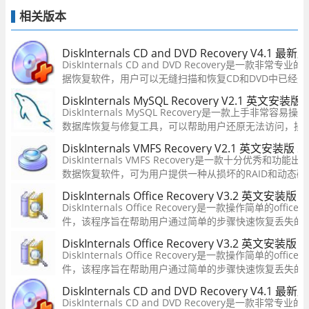
相关版本
DiskInternals CD and DVD Recovery V4.1 最新
DiskInternals CD and DVD Recovery是一款非常专业
据恢复软件，用户可以无缝扫描和恢复CD和DVD中已经
可以兼容光盘、刻录光盘等类型。这款软件使用也是相当
DiskInternals MySQL Recovery V2.1 英文安装版
需要的话可以来本站下载哦。
DiskInternals MySQL Recovery是一款上手非常容易操
数据库恢复与修复工具，可以帮助用户还原无法访问，损
数据库，此恢复软件可与在Windows，Linux和Mac（仅
DiskInternals VMFS Recovery V2.1 英文安装版
20
创建的MySQL数据库配合使用！
DiskInternals VMFS Recovery是一款十分优秀和功能出
数据恢复软件，可为用户提供一种从损坏的RAID和动态磁
数据以及装入映像和映射虚拟分区的简单方法，并允许在VM
DiskInternals Office Recovery V3.2 英文安装版
2
vSphere，ESXi / ESX服务器上恢复VMDK映像。
DiskInternals Office Recovery是一款操作简单的offi
件，该程序旨在帮助用户通过简单的步骤快速恢复丢失的W
Excel、PowerPoint、OpenOffice 2、Access、Outlo
DiskInternals Office Recovery V3.2 英文安装版
2
件类型，其具备了三种文件恢复模式，分别对应不同的文
DiskInternals Office Recovery是一款操作简单的offi
件，该程序旨在帮助用户通过简单的步骤快速恢复丢失的W
Excel、PowerPoint、OpenOffice 2、Access、Outlo
DiskInternals CD and DVD Recovery V4.1 最新
件类型，其具备了三种文件恢复模式，分别对应不同的文
DiskInternals CD and DVD Recovery是一款非常专业