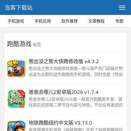
当客下载站
手机游戏
手机应用
软件推荐
文章教程
专题
跑酷游戏
标签
熊出没之熊大快跑修改版 v4.3.2
熊出没之熊大快跑修改版是一款以国产热门动画片熊
出没为主题的动作跑酷类手机游戏，同时也是《熊出
没》官方唯一正版授权跑酷游戏，在游戏中原版角色
悉数登场
爸爸去哪儿2安卓版2026 v1.7.4
爸爸去哪儿2安卓版2026是一款官方跑酷类手游，游
戏真实还原第二季节目内容与特色，不仅仅将邀请的
嘉宾加入到游戏内，还新增了旅游胜地武隆天坑，萌
宠小黑狗，体育酷跑，“小巨人”神奇药品等等
地铁跑酷纽约中文版 V3.13.0
年度爆潮手机游戏《地铁跑酷》开启了地铁跑酷纽约