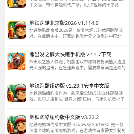
中文版，带你穿越时代广场，见识“世界的十字路
口”，体验纽约这个时尚之都的繁华魅力。最潮的限
量人物，最靓的订制滑板，最嗨的每周活动
地铁跑酷北京版2026 v1.114.0
地铁跑酷北京版2026是一款非常经典的休闲跑酷游
戏，在此版本中，玩家的跑酷世界之旅到达中国北
京，你将与调皮的老孙一起在宏伟的长城旁快速奔
跑，还有很多传统的中国元素
熊出没之熊大快跑手机版 v2.1.7下载
熊出没之熊大快跑手机版游戏中你将要扮演熊大逃脱
光头强的追击，在急速奔跑中，需要横穿满是危险的
森林，跳过刺激的蘑菇阵，从几千英尺的悬崖垂直飞
下
地铁跑酷纽约版 v2.23.1安卓中文版
地铁跑酷纽约版作为一款风靡全球的3D立体跑酷游
戏，世界之旅到达“世界之都”纽约，与街头机灵小子
托尼一起在令人兴奋的地铁上快速奔跑，在轨道上搜
寻令人惊喜的神秘礼物
地铁跑酷纽约版中文版 v3.22.2
地铁跑酷纽约版中文版《Subway Surfers》是一款
风靡全球的无限跑酷游戏，在游戏中玩家需要控制角