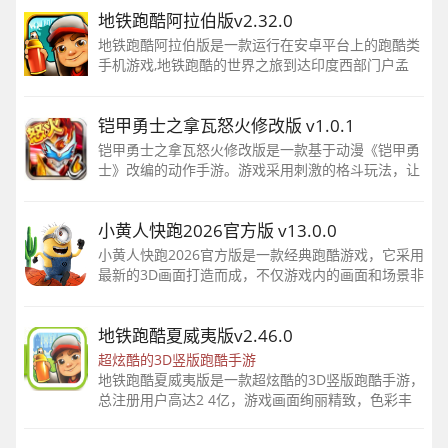
地铁跑酷阿拉伯版v2.32.0
地铁跑酷阿拉伯版是一款运行在安卓平台上的跑酷类
手机游戏,地铁跑酷的世界之旅到达印度西部门户孟
买,全新的城市场景,美丽的海港风光让人陶醉。
铠甲勇士之拿瓦怒火修改版 v1.0.1
铠甲勇士之拿瓦怒火修改版是一款基于动漫《铠甲勇
士》改编的动作手游。游戏采用刺激的格斗玩法，让
你尽情释放热血拳拳到肉的战斗力。
小黄人快跑2026官方版 v13.0.0
小黄人快跑2026官方版是一款经典跑酷游戏，它采用
最新的3D画面打造而成，不仅游戏内的画面和场景非
常的精致细腻，而且小黄人的表情也是丰富多彩，同
时在游戏中玩家将扮演电影中无处不在的小黄人
地铁跑酷夏威夷版v2.46.0
超炫酷的3D竖版跑酷手游
地铁跑酷夏威夷版是一款超炫酷的3D竖版跑酷手游，
总注册用户高达2 4亿，游戏画面绚丽精致，色彩丰
富让人感觉舒服，操作上非常流畅，本次版本更新来
到历史名城布拉格，一起来畅游满满时代感