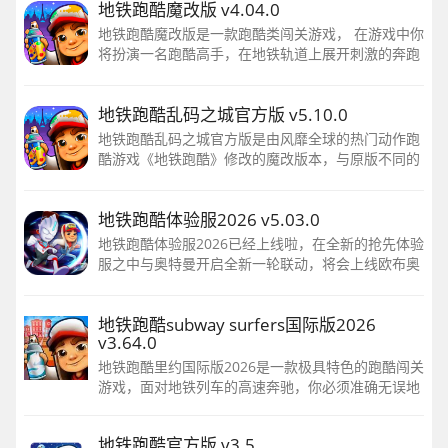
地铁跑酷魔改版 v4.04.0
地铁跑酷魔改版是一款跑酷类闯关游戏， 在游戏中你
将扮演一名跑酷高手，在地铁轨道上展开刺激的奔跑
和躲避。 同时你需要收集各种道具和金币，以解锁新
角色和强化能力。 此外游戏还提供了多样化的游戏模
地铁跑酷乱码之城官方版 v5.10.0
式和挑战任务，保持了经典跑酷的基础玩法的同时加
入了创新元素。
地铁跑酷乱码之城官方版是由风靡全球的热门动作跑
酷游戏《地铁跑酷》修改的魔改版本，与原版不同的
是游戏中的地图元素和游戏金币变成了霓虹乱码的风
格，可以体验到不一样的趣味。
地铁跑酷体验服2026 v5.03.0
地铁跑酷体验服2026已经上线啦，在全新的抢先体验
服之中与奥特曼开启全新一轮联动，将会上线欧布奥
特曼与怪兽哥莫拉皮肤，同时还有全新活动与福利等
你来体验。感兴趣的小伙伴们赶快点击下载吧。
地铁跑酷subway surfers国际版2026
v3.64.0
地铁跑酷里约国际版2026是一款极具特色的跑酷闯关
游戏，面对地铁列车的高速奔驰，你必须准确无误地
跳跃，方能在两车之间穿梭，同时躲避障碍，不断往
前推进。闯过每一关都需要技巧和瞬间反应力，难度
地铁跑酷官方版 v3.5
极高，快来挑