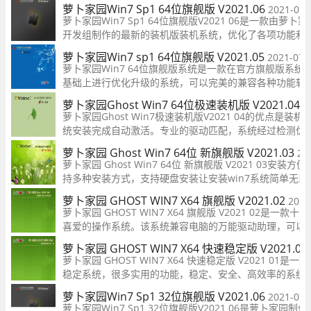
何垃圾，优化系统运行环境，不影响稳定性，自动安装最
萝卜家园Win7 Sp1 64位旗舰版 V2021.06
2021-07-
方驱动，充分发挥所有硬件的最佳性能，系统有着全新独
萝卜家园Win7 Sp1 64位旗舰版V2021 06是一款由萝卜家
系统恢复模式，解决用户
开发组制作的最新的装机版装机系统，优化了各项功能和
件，关闭一些无用服务，防止垃圾软件启动消耗系统，还
萝卜家园Win7 sp1 64位旗舰版 V2021.05
2021-07-
着海量的硬件驱动程序，该系统在装机方面进行了专门的
萝卜家园Win7 64位旗舰版系统是一款在官方旗舰版系统
化和升级，可以以短短数分钟的
基础上进行优化升级的系统，可以完美的兼容各种功能软
和大小型游戏，集成了广泛使用的各种硬件驱动器，以便
萝卜家园Ghost Win7 64位极速装机版 V2021.04
2
据硬件信息应用最合适的驱动程序，萝卜家园Win7 64位
萝卜家园Ghost Win7极速装机版V2021 04的优点是装
舰版系统为用户提供多种服务，并
统安装完成自动激活。专业的驱动匹配，系统经过检测优
的硬件都可以发挥最大的性能。装机过程不复杂，用户可
萝卜家园 Ghost Win7 64位 新旗舰版 V2021.03
20
的教程一步一步操作，快速完成系统重装。
萝卜家园 Ghost Win7 64位 新旗舰版 V2021 03安装方
持多种安装方式，支持硬盘安装让安装win7系统简单无比
经过众多电脑装机人员安装测试，稳定性兼容性都非常好
萝卜家园 GHOST WIN7 X64 旗舰版 V2021.02
2021
萝卜家园 GHOST WIN7 X64 旗舰版 V2021 02是一款十
喜爱的操作系统。该系统兼容电脑的万能驱动助理，可以
断硬件类型并安装最兼容的驱动。同时该系统通过数台不
萝卜家园 GHOST WIN7 X64 快速稳定版 V2021.01
型号计算机测试安装均无蓝屏现象，硬件完美驱动。
萝卜家园 GHOST WIN7 X64 快速稳定版 V2021 01是
稳定系统，很多实用的功能，稳定、安全、高效率的系统
新平台的最大性能。
萝卜家园Win7 Sp1 32位旗舰版 V2021.06
2021-07-
萝卜家园Win7 Sp1 32位旗舰版V2021 06是萝卜家园制作