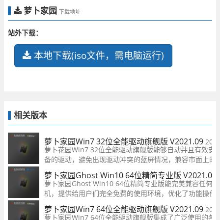
萝卜家园
下载地址
站外下载：
本地下载(iso文件，需电脑运行)
相关版本
萝卜家园Win7 32位全能驱动旗舰版 V2021.09
2021
萝卜花园Win7 32位全能驱动旗舰版能够自动并且有效安
备的驱动，避免出现驱动冲突的蓝屏情况，兼容市面上的
流品牌电脑，适应性非常的出色，保留原来的全部功能外
萝卜家园Ghost Win10 64位精简专业版 V2021.09
了很多系统组件，使其能够完全发挥出Win7旗舰版的强
萝卜家园Ghost Win10 64位精简专业版能完美兼容任何
机，提供给用户们完全免费的使用环境，优化了功能操作
大众需求，支持多种安装方式，并支持硬盘安装，集成了
萝卜家园Win7 64位全能驱动旗舰版 V2021.09
2021
硬件驱动，几乎所有驱动能自动识别并安装好，对Win10
萝卜家园Win7 64位全能驱动旗舰版集成了广泛使用的各