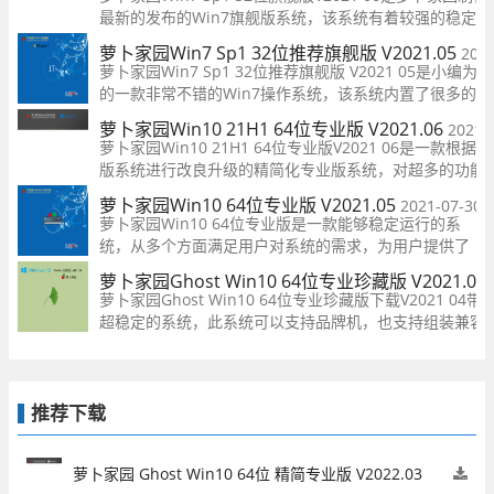
最新的发布的Win7旗舰版系统，该系统有着较强的稳定性
兼容性，能适配所有型号的电脑并进行安装，绝大部分的
萝卜家园Win7 Sp1 32位推荐旗舰版 V2021.05
2021
件驱动也能完美兼容，同时运行多个后台程序，都不会出
萝卜家园Win7 Sp1 32位推荐旗舰版 V2021 05是小编为
卡顿现象，在保留原有常用功能
的一款非常不错的Win7操作系统，该系统内置了很多的
包，可以随时更新进行优化升级，并定期扫描系统中的磁
萝卜家园Win10 21H1 64位专业版 V2021.06
2021-
除多余程序包，保证系统流畅性和稳定性。
萝卜家园Win10 21H1 64位专业版V2021 06是一款根据
版系统进行改良升级的精简化专业版系统，对超多的功能
和硬件驱动都做了优化升级，系统的运行速度是非常快的
萝卜家园Win10 64位专业版 V2021.05
2021-07-30
安装时也只需要数分钟就能完成，且安装后运行起来也很
萝卜家园Win10 64位专业版是一款能够稳定运行的系
定，专业功能齐全，满足
统，从多个方面满足用户对系统的需求，为用户提供了
更安全，更稳定的服务模式，集成了海量的功能组件，
萝卜家园Ghost Win10 64位专业珍藏版 V2021.04
硬件完美兼容，没有多余的第三方软件，去除无用的后
萝卜家园Ghost Win10 64位专业珍藏版下载V2021 04
台程序，运行效率将比以往更高，64位极快的操作环
超稳定的系统，此系统可以支持品牌机，也支持组装兼容
电脑也是适用的，系统经过改良封装，让用户使用起来更
装后自动激活，稳定运行。
推荐下载
萝卜家园 Ghost Win10 64位 精简专业版 V2022.03