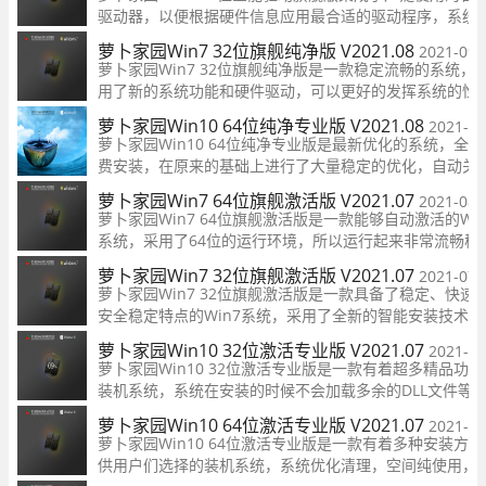
驱动器，以便根据硬件信息应用最合适的驱动程序，系统
经过精心的优化和调整，支持用户在线更新使用，安装方
萝卜家园Win7 32位旗舰纯净版 V2021.08
2021-09-
速，支持多种安装方式，并提供每个用户的最佳质量功能
萝卜家园Win7 32位旗舰纯净版是一款稳定流畅的系统，
用了新的系统功能和硬件驱动，可以更好的发挥系统的性
能，安装完成后自动激活，还支持一键全自动快速备份并
萝卜家园Win10 64位纯净专业版 V2021.08
2021-08
会恢复系统，不用担心系统数据丢失。
萝卜家园Win10 64位纯净专业版是最新优化的系统，全程
费安装，在原来的基础上进行了大量稳定的优化，自动关
分无用启动项，使用系统时更加安全，更加人性化，可以
萝卜家园Win7 64位旗舰激活版 V2021.07
2021-08-
户提供一个良好的系统环境，发挥win10系统的最好性能
萝卜家园Win7 64位旗舰激活版是一款能够自动激活的Win
系统，采用了64位的运行环境，所以运行起来非常流畅稳
定，与各种机型完全兼容，测试过程中没有不兼容或崩溃
萝卜家园Win7 32位旗舰激活版 V2021.07
2021-07-
一键安装服务，轻松享受新操作系统带来的完美优化功能
萝卜家园Win7 32位旗舰激活版是一款具备了稳定、快速
还可以进行个性化主题设置，十分
安全稳定特点的Win7系统，采用了全新的智能安装技术，
装完成后能自动激活，支持全面的驱动，可以完美的兼容
萝卜家园Win10 32位激活专业版 V2021.07
2021-07
种硬件和软件，系统非常纯净，运行环境非常的安全可靠
萝卜家园Win10 32位激活专业版是一款有着超多精品功能
有需要的朋友快来下载吧。
装机系统，系统在安装的时候不会加载多余的DLL文件等
行时占用资源少，可帮助用户们享受最流畅的使用体验，
萝卜家园Win10 64位激活专业版 V2021.07
2021-07
还优化了磁盘的相应速度哦，着重提升了系统的开机速度
萝卜家园Win10 64位激活专业版是一款有着多种安装方式
供用户们选择的装机系统，系统优化清理，空间纯使用，