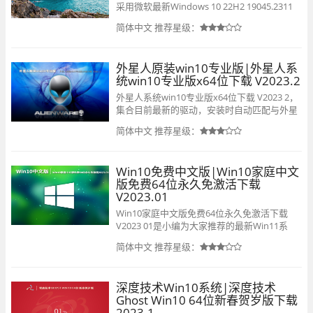
采用微软最新Windows 10 22H2 19045.2311
64位 专业版进行制作，精心优化了系统，修复
简体中文
推荐星级：
了系统漏洞，系统性能大幅度提升，删除一些
无用的组件和后台的程序，保留一些常用的小
组件及功能，让你的系统运行起来更加流畅，
外星人原装win10专业版|外星人系
办公游戏毫无压力。
统win10专业版x64位下载 V2023.2
外星人系统win10专业版x64位下载 V2023 2，
集合目前最新的驱动，安装时自动匹配与外星
人电脑型号适用的驱动，让你快速完成装机，
简体中文
推荐星级：
全程无需人工值守，智能分辨率设置，加强了
系统自动杀毒，删除各分区下可能隐藏的病
毒，自带日常娱乐所需的组件，欢迎前来下
Win10免费中文版|Win10家庭中文
载。
版免费64位永久免激活下载
V2023.01
Win10家庭中文版免费64位永久免激活下载
V2023 01是小编为大家推荐的最新Win11系
统，该系统集成最新更新补丁 ，修复了之前版
简体中文
推荐星级：
本所存在的问题，集成大量运行库，有效满足
广大用户的使用需求，欢迎有需要的小伙伴前
来下载。
深度技术Win10系统|深度技术
Ghost Win10 64位新春贺岁版下载
2023.1