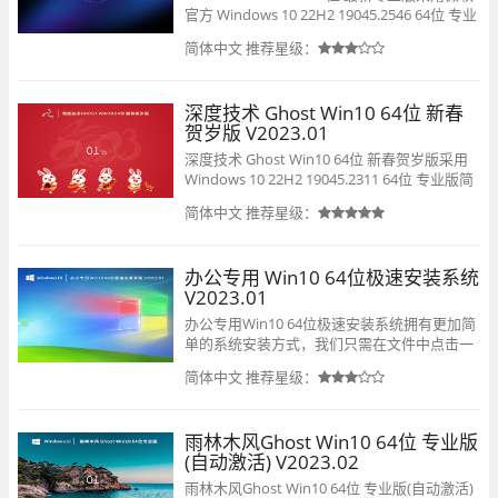
官方 Windows 10 22H2 19045.2546 64位 专业
版为母盘，保证系统原汁原味，保留edge、应
简体中文
推荐星级：
用商店，本系统支持SSD固态硬盘的4K对齐，
全程离线制作，100%隔离病毒木马，保证系统
安全，免序列号、免激活，集成了万能驱动，
深度技术 Ghost Win10 64位 新春
完美兼容各类机型，安装好后系统分区占用
贺岁版 V2023.01
16.5 GB 左右。
深度技术 Ghost Win10 64位 新春贺岁版采用
Windows 10 22H2 19045.2311 64位 专业版简
单优化，原汁原味，集成了万能驱动，支持
简体中文
推荐星级：
SSD固态硬盘的4K对齐，离线制作，安全无
毒，免激活，新建管理员账户可正常登录微软
账户，通过数台不同硬件型号计算机测试安装
办公专用 Win10 64位极速安装系统
均无蓝屏现象，系统安全稳定。
V2023.01
办公专用Win10 64位极速安装系统拥有更加简
单的系统安装方式，我们只需在文件中点击一
键安装系统，就可以自动进行系统安装了，没
简体中文
推荐星级：
有任何的安装难度。系统中为大家提供了各种
热门的办公软件，当我们系统安装好之后，就
可以直接使用到需要的办公软件，不用自己去
雨林木风Ghost Win10 64位 专业版
安装，更加省事。
(自动激活) V2023.02
雨林木风Ghost Win10 64位 专业版(自动激活)