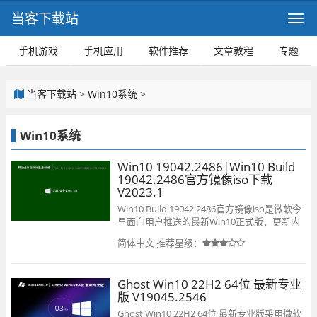
当客下载站
手机游戏
手机应用
软件推荐
文章教程
专题
当客下载站
>
Win10系统
>
Win10系统
Win10 19042.2486|Win10 Build
19042.2486官方镜像iso下载
V2023.1
Win10 Build 19042 2486官方镜像iso是微软今
早面向用户推送的最新Win10正式版，更新内
容还是以安全漏洞为主，为了让大家快速用到
简体中文
推荐星级：
最新的版本，小编带来了全新Win10 Build
19042 2486官方镜像安装包，采用离线封装技
术，永久激活，适合各种品牌台式机或笔记本
Ghost Win10 22H2 64位 最新专业
安装使用。
版 V19045.2546
Ghost Win10 22H2 64位 最新专业版采用微软