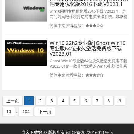
吧专用优化版2016下载 V2023.1
win10网吧专用优化版2016下载 V2023 1，是
专门为网吧环境打造的电脑操作系统，非常稳
定安全，用户能随时随地畅玩，汇集了多种功
简体中文
推荐星级：
能和服务，优化之后能流畅运行各种社交软件
和游戏客户端，集成了强大的内核处理功能，
快速响应用户的指令，更多特点请看下文介
Win10 22h2专业版|Ghost Win10
绍。
专业版64位永久激活免费版下载
V2023.01
Ghost Win10专业版64位永久激活免费版下载
V2023 01是一款非常优秀的Win10电脑操作系
统，该系统具有稳定、快速、安装简易等特
简体中文
推荐星级：
点！集成最新更新补丁，万能的驱动程序，下
载安装完成即可自动激活，欢迎有需要的小伙
伴快来看看吧。
上一页
1
2
3
4
5
6
7
8
9
10
..
104
下一页
当客下载站 © 版权所有
闽ICP备2022016011号-5