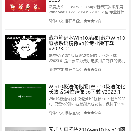
深度技术 Ghost Win10 64位 新春贺岁版采用
Windows 10 22H2 19045 2311 64位 专业版简
单优化，原汁原味，集成了万能驱动，支持
简体中文
推荐星级：
SSD固态硬盘的4K对齐，离线制作，安全无
毒，免激活，新建管理员账户可正常登录微软
账户，通过数台不同硬件型号计算机测试安装
戴尔笔记本Win10系统|戴尔Win10
均无蓝屏现象。
原版系统镜像64位专业版下载
V2023.01
戴尔Win10原版系统镜像64位专业版下载
V2023 01是一款专为戴尔电脑用户制作的装机
系统，该系统经过优化，内置了相当稳定的
简体中文
推荐星级：
Win10系统，可以轻松为用户提供功能稳定的
官方服务组件，可以满足广大用户的所有需
求，操作简单，快来下载吧。
Win10极速优化版|Win10极速优化
长效版64位镜像iso下载 V2023.1
Win10极速优化长效版64位镜像iso下载 V2023
1，只需5分钟左右就能完成安装，保持了99%
的原版功能，系统补丁累积更新到2023年，稳
简体中文
推荐星级：
定快速的运行优化，设置布局更加完善，永久
激活使用，还自带了最新的DirectX 、vc等运
行库，爽快玩游戏和欣赏影视，满足大家使用
网吧专用系统2016win10|win10网
需求。