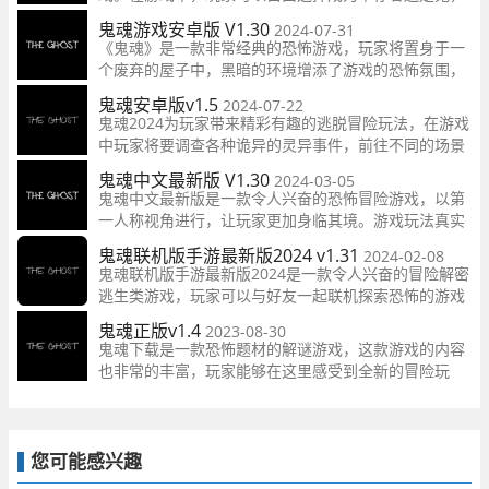
体验不同的角色身份和互动方式。游戏支持多人联机，
鬼魂游戏安卓版 V1.30
2024-07-31
操作简单易上手，让玩家们一起体验刺激的逃脱冒险。
《鬼魂》是一款非常经典的恐怖游戏，玩家将置身于一
个废弃的屋子中，黑暗的环境增添了游戏的恐怖氛围，
仿佛有可怕的东西在紧追着你。你必须迅速寻找逃离的
鬼魂安卓版v1.5
2024-07-22
方法，并通过自由的操作方式来完美体验游戏。
鬼魂2024为玩家带来精彩有趣的逃脱冒险玩法，在游戏
中玩家将要调查各种诡异的灵异事件，前往不同的场景
中探索，收集需要的线索和道具，与其中的幽灵进行周
鬼魂中文最新版 V1.30
2024-03-05
旋，解开所有的谜题，找到能够逃离的路线，体验惊悚
鬼魂中文最新版是一款令人兴奋的恐怖冒险游戏，以第
恐怖的逃亡之旅。
一人称视角进行，让玩家更加身临其境。游戏玩法真实
感极强，为玩家带来了强烈的恐怖氛围。同时，游戏的
鬼魂联机版手游最新版2024 v1.31
2024-02-08
剧情内容也非常丰富，可以提供更好的冒险体验。
鬼魂联机版手游最新版2024是一款令人兴奋的冒险解密
逃生类游戏，玩家可以与好友一起联机探索恐怖的游戏
场景。这款游戏以其精致的画面和带感的音乐而闻名，
鬼魂正版v1.4
2023-08-30
让玩家沉浸在幽暗的游戏场景中。
鬼魂下载是一款恐怖题材的解谜游戏，这款游戏的内容
也非常的丰富，玩家能够在这里感受到全新的冒险玩
法，里面还有各种场景能够进行探索，去收集更多的线
索和道具，还有丰富的剧情故事哦，喜欢的朋友快来下
载体验吧！
您可能感兴趣