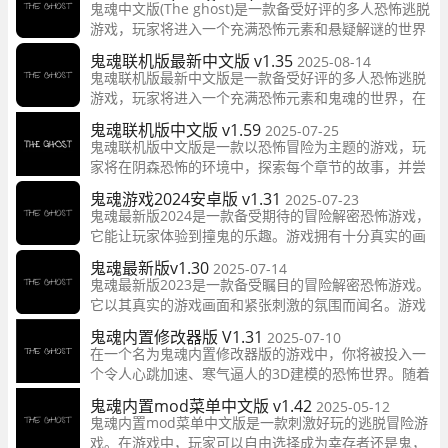
鬼魂中文版(The ghost)是一款备受好评的多人恐怖逃脱
游戏，玩家将进入一个充满恐怖元素和悬疑解谜的世界
中，探索黑暗密室，寻找线索逃离困境。
鬼魂联机版最新中文版 v1.35
2025-08-14
鬼魂联机版最新中文版是一款备受好评的多人恐怖逃脱
游戏，玩家将进入一个充满恐怖元素和鬼魂的世界，在
黑暗的密室中探索、逃脱、解谜，体验身临其境的恐怖
鬼魂联机版中文版 v1.59
2025-07-25
冒险。
鬼魂联机版中文版是一款以恐怖冒险为主题的游戏，玩
家将在阴森恐怖的环境中，探索每个章节的故事，并尝
试解决谜题，逃脱鬼魂的追击，找到正确的逃生出口。
鬼魂游戏2024安卓版 v1.31
2025-07-23
鬼魂最新版2024是一款备受期待的冒险解密恐怖游戏，
它能让玩家体验到撞鬼的乐趣。游戏拥有十分真实的画
面效果，整个游戏世界十分黑暗，加上幽深恐怖的背景
鬼魂最新版v1.30
2025-07-14
音乐，让人倍感害怕。
鬼魂最新版2023是一款备受瞩目的冒险解密恐怖游戏。
它以其真实的游戏画面和紧张刺激的氛围而闻名。游戏
中的背景音乐和黑暗的环境使人不禁感到恐惧。玩家需
鬼魂内置修改器版 V1.31
2025-07-10
要在游戏中探索房间，利用各种道具来击败鬼怪。
在一个名为鬼魂内置修改器版的游戏中，你将被投入一
个令人心跳加速、寒气逼人的3D建模的恐怖世界。随着
每一步的探索，漆黑的幽深环境和那些仿佛近在耳边的
鬼魂内置mod菜单中文版 v1.42
2025-05-12
诡异声音会使你感受到生与死的边缘。
鬼魂内置mod菜单中文版是一款刺激好玩的逃脱冒险游
戏。在游戏中，玩家可以自由选择成为幸存者还是鬼，