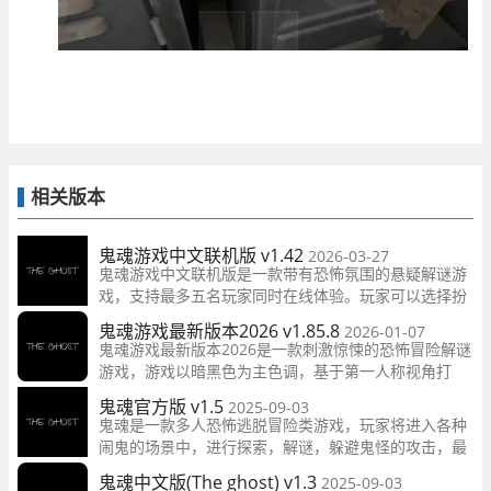
相关版本
鬼魂游戏中文联机版 v1.42
2026-03-27
鬼魂游戏中文联机版是一款带有恐怖氛围的悬疑解谜游
戏，支持最多五名玩家同时在线体验。玩家可以选择扮
演幸存者或鬼魂，在黑暗的废弃房子中展开冒险，寻找
鬼魂游戏最新版本2026 v1.85.8
2026-01-07
线索逃离恐怖环境
鬼魂游戏最新版本2026是一款刺激惊悚的恐怖冒险解谜
游戏，游戏以暗黑色为主色调，基于第一人称视角打
造，幽深恐怖的背景音乐搭配上惊悚的游戏画风，给玩
鬼魂官方版 v1.5
2025-09-03
家营造了一种非常吓人的氛围环境。
鬼魂是一款多人恐怖逃脱冒险类游戏，玩家将进入各种
闹鬼的场景中，进行探索，解谜，躲避鬼怪的攻击，最
终找到逃离的方法并成功逃脱。
鬼魂中文版(The ghost) v1.3
2025-09-03