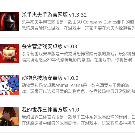
样的关卡，玩家可以在其中尽情享受极致的玩法乐趣。同时
游戏还融入了许多有趣的情节
杀手杰夫手游官网版 v1.3.32
杀手杰夫手游官网版是一款由SU Company Games制作的超
恐怖风冒险逃生游戏。在游戏中，玩家需要在六天内躲避名
杀手杰夫的凶手，逃离一座阴森恐怖的房子。游戏具有高度
由度，玩家可以探索不同的房间
杀令营游戏安卓版 v1.03
杀令营游戏安卓版是一款充满恐怖冒险元素的游戏，玩家将
临其境地感受80年代恐怖电影的氛围。在游戏中，你将扮演
一名骷髅脸等恐怖怪物，如恐怖南瓜头、杀手冰箱和鬼娃未
妻，共同组成残暴的阵容。挑战各种惊
动物竞技场安卓版 v1.0.2
动物竞技场安卓版Animal Arena是一款充满竞技乐趣的游
戏，玩家可以选择可爱的动物角色，在竞技场中展开激烈的
斗。游戏支持1-4名玩家同时游玩，通过简单的一键控制，玩
家可以享受到轻松愉快的游戏体验。
我的世界三体官方版 v1.0
我的世界三体官方版是一款基于三体系列故事延伸的模组，
在还原原著中经典的故事剧情。在游戏中，玩家将与各种熟
的角色互动，收集资源，并通过交易的方式制作各种工具与
器，找到方法抵御三体人的入侵，一场全新的冒险旅程即将