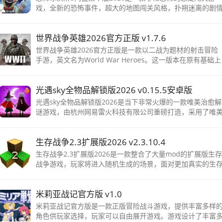
戏，全新的恐怖事件，超大的地图闯关风格，扑朔迷离的剧
故事，再加上特色的玩法模式，营造恐怖游戏气氛，玩家需
寻找线索解开各种谜题
世界战争英雄2026官方正版 v1.7.6
世界战争英雄2026官方正版是一款以二战为题材的射击冒险
手游，英文名为World War Heroes。这一版本在原有基础上
进行了多项升级，包括头套飞出动画、FPS限制设置能力、设
备和武器模型更新等，为玩家带来全新的游戏体验。
光遇sky全物品解锁版2026 v0.15.5安卓版
光遇sky全物品解锁版2026是当下非常火爆的一款唯美治愈解
谜游戏，由杭州网易雷火科技有限公司重磅打造，采用了唯
梦幻的画风设计，有着治愈人心的力量，让人看着就不自觉
感觉放松，想把自己投入其中
生存战争2.3扩展版2026 v2.3.10.4
生存战争2.3扩展版2026是一款整合了大量mod的扩展版生存
战争游戏，玩家将进入随机生成的场景，面对更加真实的生
挑战，探索全新的物种和元素，并建造属于自己的小屋，展
冒险旅程。
米莉亚战记官方版 v1.0
米莉亚战记官方版是一款正版冒险战斗游戏，提供丰富多样
角色供玩家选择，玩家可以自由展开游戏。游戏设计了丰富