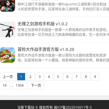
暗牢江湖行手游最新版是一款Roguelite江湖探索+回合制战
斗的武侠冒险手游，玩家将化身江湖侠客，手持旧灯深入百
暗牢，调查七大门派失踪之谜并揭开自身身世。游戏采用随
地牢探索机制，每层都会生成不同房间、敌人
无理之剑游戏手机版 v1.0.2
无理之剑游戏手机版是一款第一人称视角的动作类手机游戏
玩家将扮演一位手持武士刀和各种暗器的忍者，在一系列关
当中击杀一个又一个敌人，除了无尽挑战的生存模式以外
冒险大作战手游官方版 v1.0.20
冒险大作战手游官方版是一款以冒险为主题的放置挂机类游
戏，玩家将扮演一个小蘑菇，探索神秘的冒险世界。精美的
戏画面和音效，让玩家身临其境地体验游戏中的冒险。 与此
同时，在游戏中，玩家还可以进化蘑菇，进
上一页
1
2
3
4
5
6
7
8
9
10
..
1354
下一页
当客下载站 © 版权所有
闽ICP备2022016011号-5