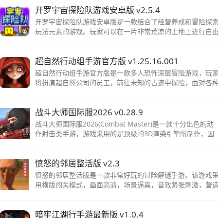
开罗宇宙探险队游戏安卓版 v2.5.4
开。
开罗宇宙探险队游戏安卓版是一款结合了经营养成和冒险探
玩法元素的游戏。玩家可以在一片非常荒凉的土地上进行自
的开发升级，使其焕然一新。
超自然行动组手游官方版 v1.25.16.001
超自然行动组手游官方版是一款多人恐怖深层冒险游戏，玩
将扮演超自然公司的员工，前往未知的古迹中探险，面对各
危险的怪物和陷阱，收集宝物并尽可能存活回到公司。玩家
以独自探险或组建小队，共同克服困难，完成
战斗大师国际服2026 v0.28.9
战斗大师国际服2026(Combat Master)是一款十分出色的动
作射击类手游，游戏采用的是顶级的3D渲染引擎所制作，因
此游戏不论是从人物的换弹动作、攻击动作，甚至切枪动作
有着一股浓浓的使命召唤的味道
愤怒的邻居整活版 v2.3
愤怒的邻居整活版是一款非常好玩的冒险解谜手游。该游戏
用横版闯关模式，画面高清，场景逼真，音效紧张刺激，营
一种恐怖的气氛
暗牢江湖行手游最新版 v1.0.4