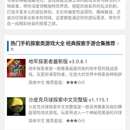
寻各处神秘隐藏地点。游戏搭载饱满立体的剧情体系与鲜活的人
物故事，带你深度领略独特世界观，搭配风格各异的玩法机制，
打造丰富多元的游玩体验。无论你偏爱热血冒险、趣味解谜，还
是向往探索全新未知领域，这里都能满足你的游玩需求，带你开
启一段精彩纷呈的探索之旅。
热门手机探索类游戏大全 经典探索手游合集推荐
下
载
地牢探索者最新版 v3.0.8.1
地牢探索者是一款像素画面风格的地牢冒险挑战游
戏。玩家扮演冒险者，在庞大的世界中探索各种陷阱
和敌人，利用技能和装备击败僵尸等怪物，深入地下
简体中文
推荐星级：
城挑战boss。
沙皮克月球探索中文完整版 v1.115.1
沙皮克月球探索中文完整版是一款采用像素风格的横
版冒险闯关游戏。玩家将进入一个神秘而美丽的月球
世界，在探索与解谜的过程中，感受生存的希望与新
简体中文
推荐星级：
的开始。