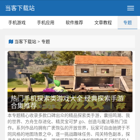
当客下载站
手机游戏
手机应用
软件推荐
文章教程
专题
当客下载站
>
专题
热门手机探索类游戏大全 经典探索手游
合集推荐
专题合集
本专题精心收录多款口碑出众的精品探索类手游，囊括鸣潮、我
的世界、方舟生存进化、精灵宝可梦 go、创造与魔法等热门佳
作。系列作品均拥有广袤恢弘的开放世界，玩家可自由驰骋于不
同风格的地图场景之中，逐一挑战趣味任务、闯关特色副本，探