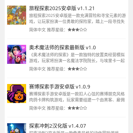
旅程探索2025安卓版 v1.1.21
旅程探索2025安卓版是一款充满冒险和寻宝元素的游
戏，让玩家扮演一位勇敢的探险家，踏上一段寻找失
落宝藏的传奇之旅。在这个冒险的过程中，玩家将面
简体中文
推荐星级：
临各种任务和挑战，需要通过观察、推理和解谜来找
到隐藏的宝藏。
奥术魔法师的探索最新版 v1.0
《奥术魔法师的探索》是一款独特的放置类经营模拟
游戏，玩家将扮演一名魔法学院院长，与埃里卡一起
探索未知世界，挑战危险遭遇，掌握秘法元素，成为
简体中文
推荐星级：
传奇巫师，保护混乱的魔法世界。
赛博探索手游安卓版 v1.0.9
赛博探索手游安卓版是一款扣人心弦的赛博朋克风格
肉鸽卡牌构筑游戏，玩家需要组建一个由黑客、雇佣
兵和街头老手组成的杂牌队伍，挑战城市中的敌人。
简体中文
推荐星级：
探索冲刺2汉化版 v1.4.07
探索冲刺2官方版是一款像素风格的动作冒险游戏，