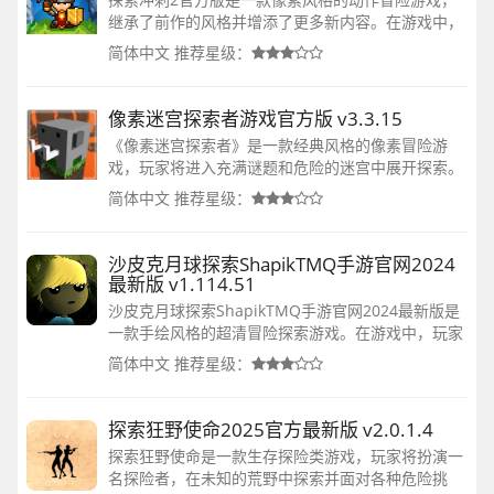
继承了前作的风格并增添了更多新内容。在游戏中，
玩家将扮演一个英雄，探索广阔的世界，收集装备，
简体中文
推荐星级：
强化自身能力，挑战各种敌人和BOSS，完成各种任
务和挑战。
像素迷宫探索者游戏官方版 v3.3.15
《像素迷宫探索者》是一款经典风格的像素冒险游
戏，玩家将进入充满谜题和危险的迷宫中展开探索。
在游戏中，玩家需要躲避陷阱、击败怪物、解开谜
简体中文
推荐星级：
题，寻找通往下一关的出口，同时还能探索各种挑战
和隐藏关卡
沙皮克月球探索ShapikTMQ手游官网2024
最新版 v1.114.51
沙皮克月球探索ShapikTMQ手游官网2024最新版是
一款手绘风格的超清冒险探索游戏。在游戏中，玩家
将扮演一名类人生物，探索一个神秘的世界，收集线
简体中文
推荐星级：
索，恢复战争爆发的全过程。游戏没有任何文字，通
过动画和背景音乐讲
探索狂野使命2025官方最新版 v2.0.1.4
探索狂野使命是一款生存探险类游戏，玩家将扮演一
名探险者，在未知的荒野中探索并面对各种危险挑