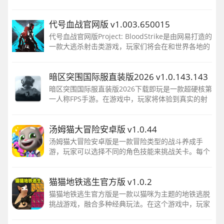
斗氛围，与其他玩家展开激烈的角逐。活动期间更有
各种抽奖活动，包括联名皮肤套装、车辆载具皮肤等
代号血战官网版 v1.003.650015
等，让玩家享受无
代号血战官网版Project: BloodStrike是由网易打造的
一款大逃杀射击类游戏，玩家们将会在和世界各地的
玩家共同来到战场当中进行战斗，只有存活到最后的
玩家才能够获得胜利
暗区突围国际服直装版2026 v1.0.143.143
暗区突围国际服直装版2026下载即玩是一款超硬核第
一人称FPS手游。在游戏中，玩家将体验到真实的射
击感受。游戏开局时，玩家可以自选身份，进入战
场。游戏提供了各种各样的武器和装备，玩家可以根
汤姆猫大冒险安卓版 v1.0.44
据自己的喜好选择装备
汤姆猫大冒险安卓版是一款冒险类型的战斗养成手
游，玩家可以选择不同的角色技能来挑战关卡。每个
汤姆猫角色都有自己的特殊天赋，可以在战斗中使
用。
猫猫地铁逃生官方版 v1.0.2
猫猫地铁逃生官方版是一款以猫咪为主题的地铁逃脱
挑战游戏，融合多种经典玩法。在这个游戏中，玩家
可以在茂密的丛林和废弃城市中自由探索，收集资源
来提升战斗实力，并帮助你生存到最后。快来挑战