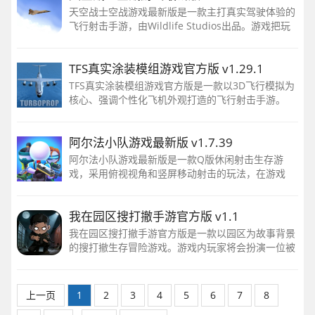
天空战士空战游戏最新版是一款主打真实驾驶体验的
飞行射击手游，由Wildlife Studios出品。游戏把玩
家放进各种战斗机的驾驶舱，在广阔的天空中执行对
空对地任务，打完一局还能解锁更多机型
TFS真实涂装模组游戏官方版 v1.29.1
TFS真实涂装模组游戏官方版是一款以3D飞行模拟为
核心、强调个性化飞机外观打造的飞行射击手游。
阿尔法小队游戏最新版 v1.7.39
阿尔法小队游戏最新版是一款Q版休闲射击生存游
戏，采用俯视视角和竖屏移动射击的玩法，在游戏
中，玩家需要通过非固定屏幕摇杆控制角色移动，在
这里你将会带领一个队伍
我在园区搜打撤手游官方版 v1.1
我在园区搜打撤手游官方版是一款以园区为故事背景
的搜打撤生存冒险游戏。游戏内玩家将会扮演一位被
绑架都爱了园区的年轻人，玩家需要在园区内进行物
资的搜索收集，仔细的探索园区内的每一个角落，并
且成功的安全带着物资撤离
上一页
1
2
3
4
5
6
7
8