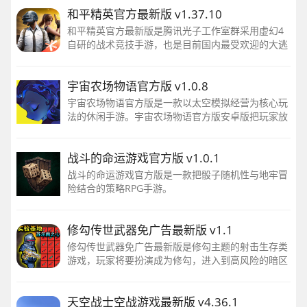
和平精英官方最新版 v1.37.10
吧！
和平精英官方最新版是腾讯光子工作室群采用虚幻4
自研的战术竞技手游，也是目前国内最受欢迎的大逃
杀类手游之一。在玩法上，和平精英延续了刺激战场
的百人同场竞技的核心机制，你将和其他99名玩家一
宇宙农场物语官方版 v1.0.8
同空降至一座辽阔的岛屿
宇宙农场物语官方版是一款以太空模拟经营为核心玩
法的休闲手游。宇宙农场物语官方版安卓版把玩家放
进一个外太空空间站：扮演一名科学家，为了鉴定这
个星球是否可供人类居住
战斗的命运游戏官方版 v1.0.1
战斗的命运游戏官方版是一款把骰子随机性与地牢冒
险结合的策略RPG手游。
修勾传世武器免广告最新版 v1.1
修勾传世武器免广告最新版是修勾主题的射击生存类
游戏，玩家将要扮演成为修勾，进入到高风险的暗区
中展开冒险，面对敌对势力和致命的陷阱，收集传说
中的传世武器，对抗各种敌人，携带战利品并快速撤
天空战士空战游戏最新版 v4.36.1
离，通过你的决策生存下去，成