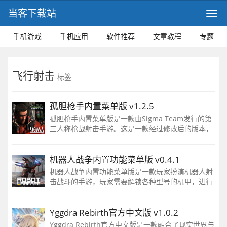
当客下载站
手机游戏
手机应用
软件推荐
文章教程
专题
飞行射击
标签
孤胆枪手内置菜单版 v1.2.5
孤胆枪手内置菜单版是一款由Sigma Team发行的第
三人称枪战射击手游。这是一款经过修改后的版本，
解锁了无限子弹和金币，增强了人物战斗力，让玩家
可以自由地使用各种武器消灭敌人，完全不用担心子
机器人战争内置功能菜单版 v0.4.1
弹问题，轻松获得胜利。
机器人战争内置功能菜单版是一款玩家扮演机器人射
击战斗的手游，玩家需要解锁各种型号的机甲，进行
对战，运用熟练的机甲驾驶技术，在不同地图中与敌
人进行战斗，获得丰富的奖励。
Yggdra Rebirth官方中文版 v1.0.2
Yggdra Rebirth官方中文版是一款融合了现实世界与