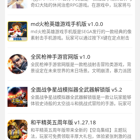
奇幻大陆的休闲治愈RPG游戏。在游戏中，玩家将与
40位美少女角色展开冒险之旅，探索一个充满惊喜和
挑战的奇妙世界。
md火枪英雄游戏手机版 v1.0.0
md火枪英雄游戏手机版是SEGA发行的一款经典的像
素射击手机游戏。玩家可以通过按下X键在定点射击
和自由射击之间进行切换，并在游戏开始时选择自己
喜欢的武器组合。
全民枪神手游官网版 v1.0
全民枪神手游官网版是一款枪战射击冒险类游戏，背
景设定在未来世界的末日场景。文明崩溃，暴力派团
伙掌控了资源和领土。玩家需要加入反抗军，与暴力
派团伙进行激烈战斗，保护自己和队友
全面战争星战模拟器全武器解锁版 v5.2
全面战争星战模拟器全武器解锁版是一款让玩家能够
体验史诗般的太空战斗和挑战式冒险的手游。玩家可
以在游戏中探索多样的地图，寻找各种枪支和武器，
与敌人展开激烈的战斗，解锁更多的游戏模式，完成
和平精英五周年版 v1.27.18
各种任务。
和平精英五周年版带来全新的【空岛集结】主题玩
法，玩家可免费领取丰厚大礼包，体验紧张刺激的战